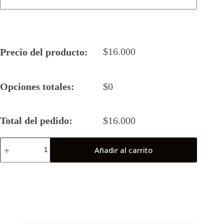
$
16.000
Precio del producto:
Opciones totales:
$
0
Total del pedido:
$
16.000
Camiseta
Añadir al carrito
Rugby
5
2024
WEICHAFE
(Final
Nacional)
cantidad