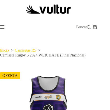
Saltar
al
contenido
Buscar
Carro
de
compra
Inicio
Camisetas R5
Camiseta Rugby 5 2024 WEICHAFE (Final Nacional)
OFERTA