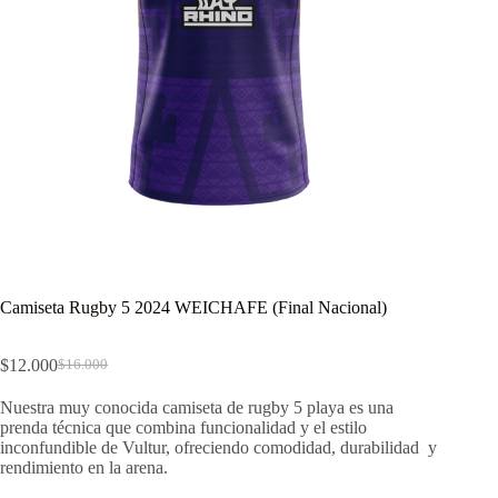
Camiseta Rugby 5 2024 WEICHAFE (Final Nacional)
$
12.000
$
16.000
El
El
precio
precio
Nuestra muy conocida camiseta de rugby 5 playa es una
original
actual
prenda técnica que combina funcionalidad y el estilo
era:
es:
inconfundible de Vultur, ofreciendo comodidad, durabilidad y
$16.000.
$12.000.
rendimiento en la arena.