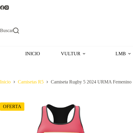
Saltar
al
contenido
Buscar
INICIO
VULTUR
LMB
Inicio
Camisetas R5
Camiseta Rugby 5 2024 URMA Femenino
OFERTA