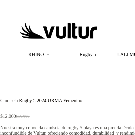
RHINO
Rugby 5
LALI M
Camiseta Rugby 5 2024 URMA Femenino
$
12.000
$
16.000
El
El
precio
precio
Nuestra muy conocida camiseta de rugby 5 playa es una prenda técnica
original
actual
inconfundible de Vultur, ofreciendo comodidad, durabilidad y rendimi
era:
es: