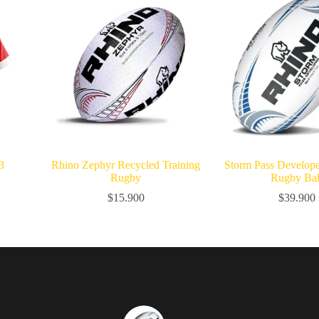
3
Rhino Zephyr Recycled Training
Storm Pass Develop
Rugby
Rugby Bal
$
15.900
$
39.900