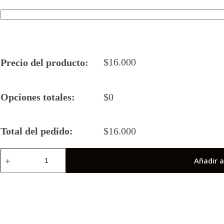
$
16.000
Precio del producto:
Opciones totales:
$
0
Total del pedido:
$
16.000
Camiseta
Añadir a
Rugby
5
2024
URMA
Femenino
cantidad