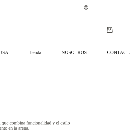
Carro
de
compra
USA
Tienda
NOSOTROS
CONTACT
 que combina funcionalidad y el estilo
ento en la arena.