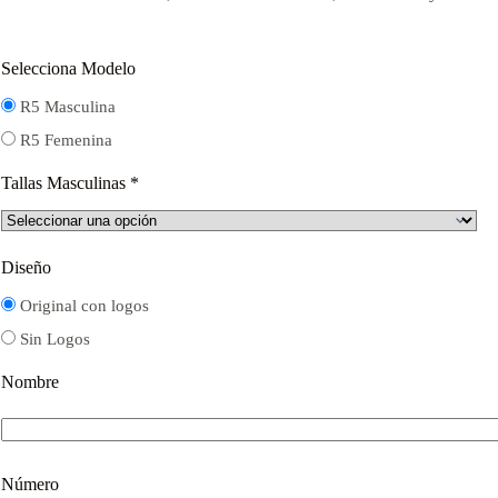
$16.000.
$12.000.
Selecciona Modelo
R5 Masculina
R5 Femenina
Tallas Masculinas
*
Diseño
Original con logos
Sin Logos
Nombre
Número