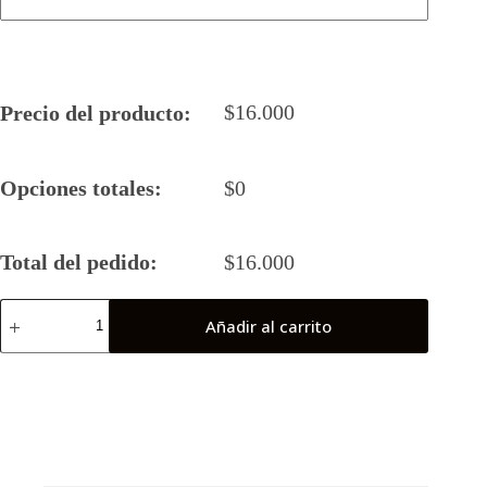
$
16.000
Precio del producto:
Opciones totales:
$
0
Total del pedido:
$
16.000
Camiseta
Añadir al carrito
Rugby
5
2024
HUSARES
B
cantidad