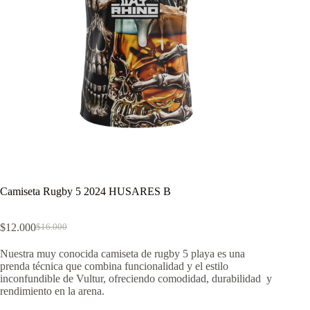
Camiseta Rugby 5 2024 HUSARES B
$
12.000
$
16.000
El
El
precio
precio
Nuestra muy conocida camiseta de rugby 5 playa es una
original
actual
prenda técnica que combina funcionalidad y el estilo
era:
es:
inconfundible de Vultur, ofreciendo comodidad, durabilidad y
$16.000.
$12.000.
rendimiento en la arena.