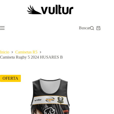
Saltar
al
contenido
Buscar
Carro
de
compra
Inicio
Camisetas R5
Camiseta Rugby 5 2024 HUSARES B
OFERTA