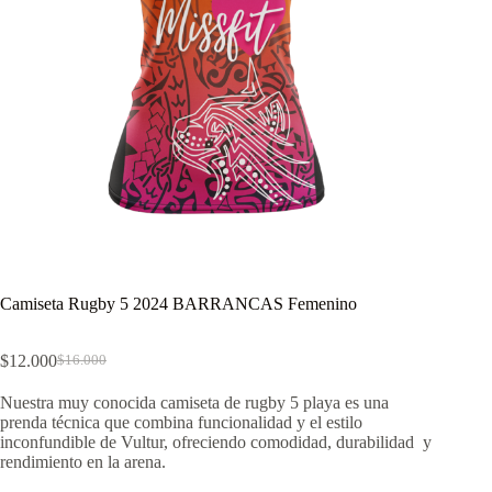
Camiseta Rugby 5 2024 BARRANCAS Femenino
$
12.000
$
16.000
El
El
precio
precio
Nuestra muy conocida camiseta de rugby 5 playa es una
original
actual
prenda técnica que combina funcionalidad y el estilo
era:
es:
inconfundible de Vultur, ofreciendo comodidad, durabilidad y
$16.000.
$12.000.
rendimiento en la arena.