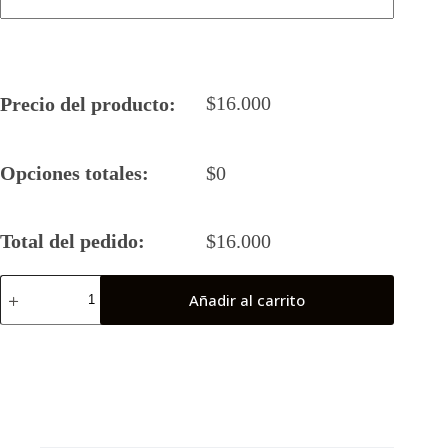
$
16.000
Precio del producto:
Opciones totales:
$
0
Total del pedido:
$
16.000
Camiseta
Añadir al carrito
Rugby
5
2024
BARRANCAS
Femenino
cantidad