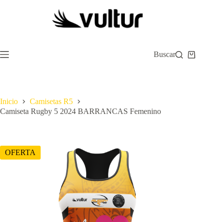
Saltar
al
contenido
Buscar
Carro
de
compra
Inicio
Camisetas R5
Camiseta Rugby 5 2024 BARRANCAS Femenino
OFERTA