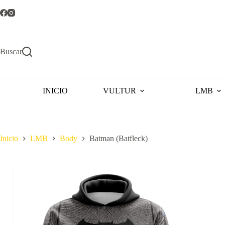
Saltar
al
contenido
Buscar
INICIO
VULTUR
LMB
Inicio
LMB
Body
Batman (Batfleck)