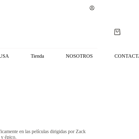
Carro
de
compra
USA
Tienda
NOSOTROS
CONTACT
camente en las películas dirigidas por Zack
 y épico.