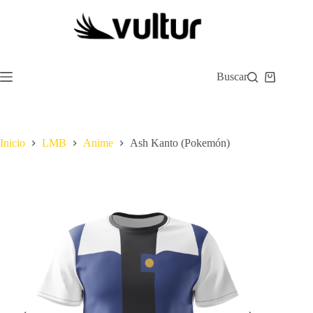
Saltar
al
contenido
Buscar
Carro
de
compra
Inicio
LMB
Anime
Ash Kanto (Pokemón)