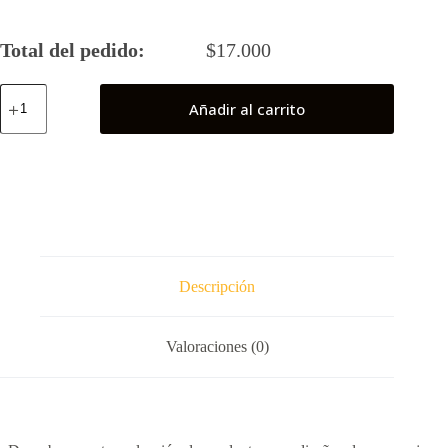
Total del pedido:
$
17.000
Ash
Añadir al carrito
Kanto
(Pokemón)
cantidad
Descripción
Valoraciones (0)