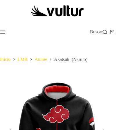
Saltar
al
contenido
Buscar
Carro
de
compra
Inicio
LMB
Anime
Akatsuki (Naruto)