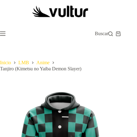
Saltar
al
contenido
Buscar
Carro
de
compra
Inicio
LMB
Anime
Tanjiro (Kimetsu no Yaiba Demon Slayer)