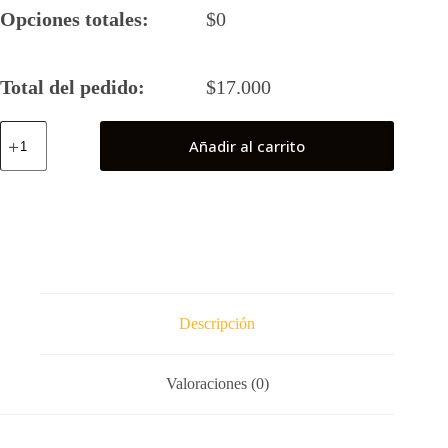
Opciones totales:
$
0
Total del pedido:
$
17.000
Tanjiro
Añadir al carrito
(Kimetsu
no
Yaiba Demon
Slayer)
cantidad
Descripción
Valoraciones (0)