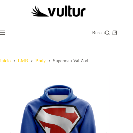
Saltar
al
contenido
Buscar
Carro
de
compra
Inicio
LMB
Body
Superman Val Zod