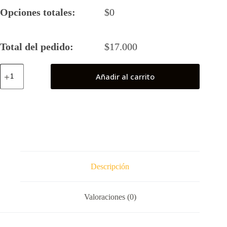
Opciones totales:
$
0
Total del pedido:
$
17.000
Superman
Añadir al carrito
Val
Zod
cantidad
Descripción
Valoraciones (0)