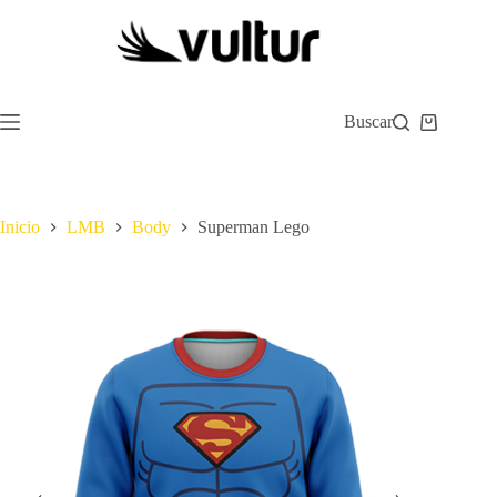
Saltar
al
contenido
Buscar
Carro
de
compra
Inicio
LMB
Body
Superman Lego