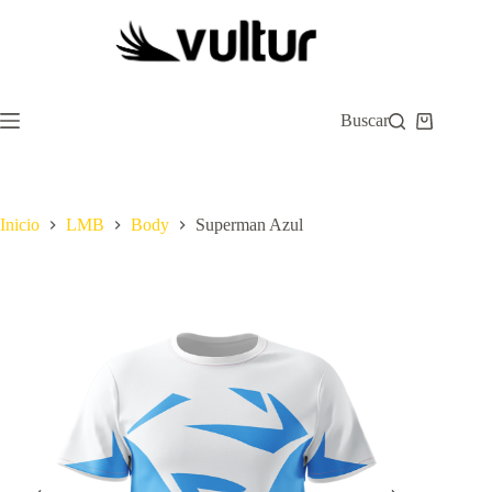
Saltar
al
contenido
Buscar
Carro
de
compra
Inicio
LMB
Body
Superman Azul