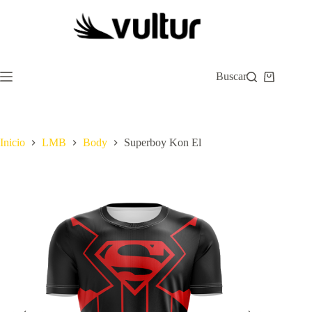
Saltar
al
contenido
Buscar
Carro
de
compra
Inicio
LMB
Body
Superboy Kon El