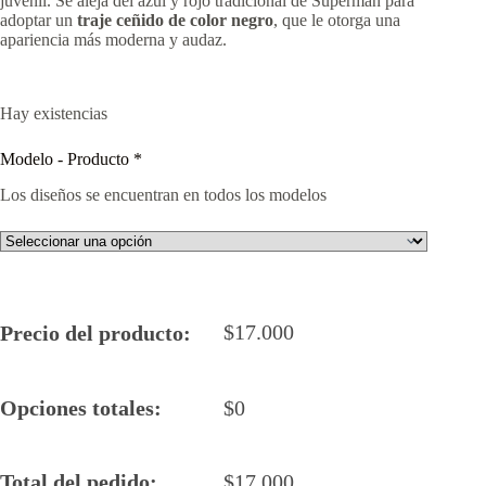
juvenil. Se aleja del azul y rojo tradicional de Superman para
adoptar un
traje ceñido de color negro
, que le otorga una
apariencia más moderna y audaz.
Hay existencias
Modelo - Producto
*
Los diseños se encuentran en todos los modelos
$
17.000
Precio del producto:
Opciones totales:
$
0
Total del pedido:
$
17.000