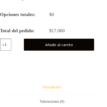
Opciones totales:
$
0
Total del pedido:
$
17.000
Spiderman
Añadir al carrito
2099
cantidad
Descripción
Valoraciones (0)