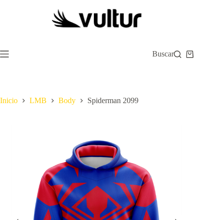
Saltar
al
contenido
Buscar
Carro
de
compra
Inicio
LMB
Body
Spiderman 2099