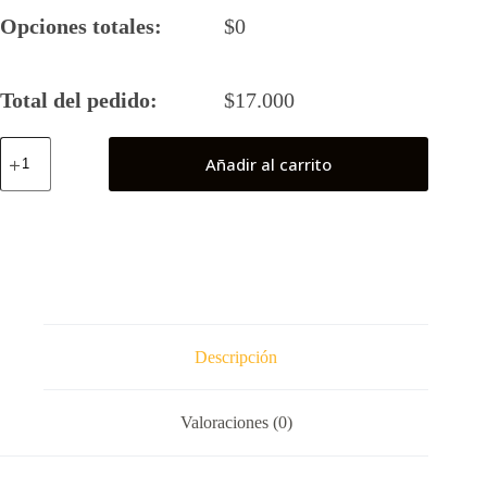
Opciones totales:
$
0
Total del pedido:
$
17.000
Spide
Añadir al carrito
Web
Weaver
cantidad
Descripción
Valoraciones (0)