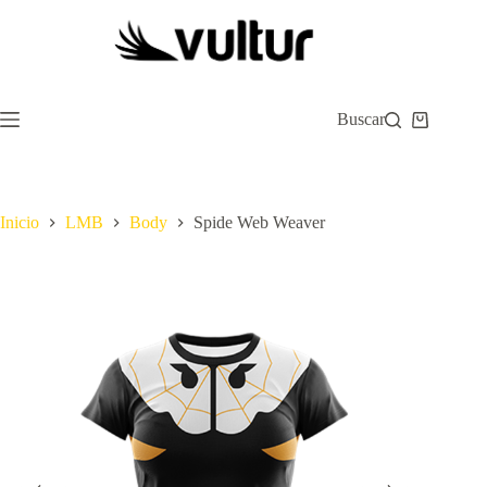
Saltar
al
contenido
Buscar
Carro
de
compra
Inicio
LMB
Body
Spide Web Weaver