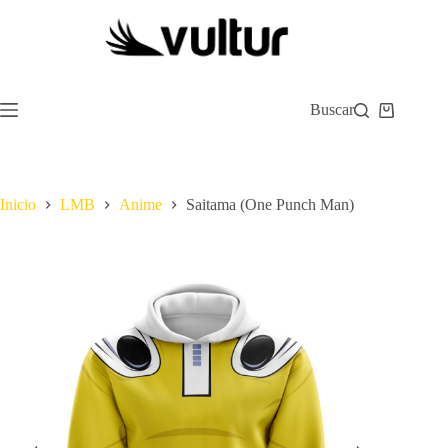
Saltar
al
contenido
Buscar
Carro
de
compra
Inicio
LMB
Anime
Saitama (One Punch Man)