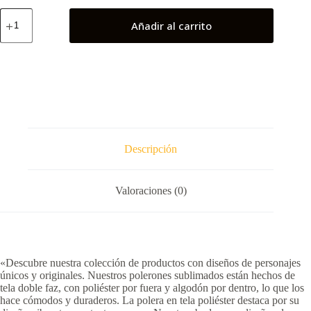
Saitama
Añadir al carrito
(One
Punch
Man)
cantidad
Descripción
Valoraciones (0)
«Descubre nuestra colección de productos con diseños de personajes
únicos y originales. Nuestros polerones sublimados están hechos de
tela doble faz, con poliéster por fuera y algodón por dentro, lo que los
hace cómodos y duraderos. La polera en tela poliéster destaca por su