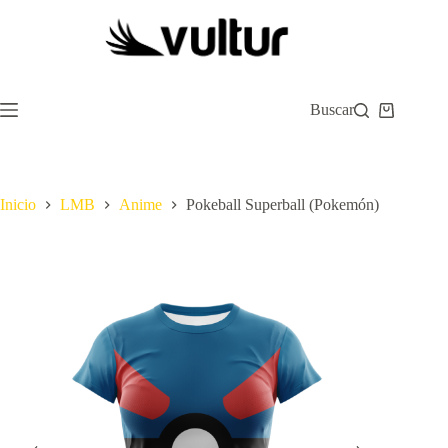
Saltar
al
contenido
Buscar
Carro
de
compra
Inicio
LMB
Anime
Pokeball Superball (Pokemón)