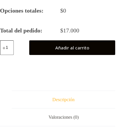
Opciones totales:
$
0
Total del pedido:
$
17.000
Pokeball
Añadir al carrito
Superball
(Pokemón)
cantidad
Descripción
Valoraciones (0)