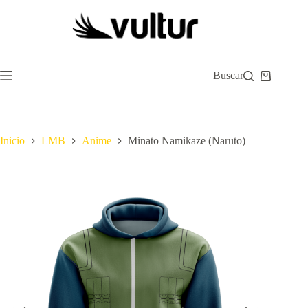
Saltar
al
contenido
Buscar
Carro
de
compra
Inicio
LMB
Anime
Minato Namikaze (Naruto)