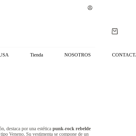
Carro
de
compra
USA
Tienda
NOSOTROS
CONTACT
n, destaca por una estética
punk-rock rebelde
el tipo Veneno. Su vestimenta se compone de un