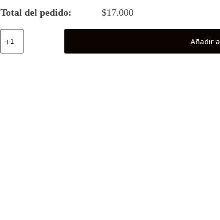
Total del pedido:
$
17.000
Hiedra
Añadir a
(Pokemón)
cantidad