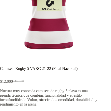
Camiseta Rugby 5 VARC 21-22 (Final Nacional)
$
12.000
$
16.000
El
El
precio
precio
Nuestra muy conocida camiseta de rugby 5 playa es una
original
actual
prenda técnica que combina funcionalidad y el estilo
era:
es:
inconfundible de Vultur, ofreciendo comodidad, durabilidad y
$16.000.
$12.000.
rendimiento en la arena.