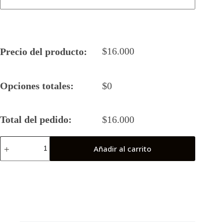
$
16.000
Precio del producto:
Opciones totales:
$
0
Total del pedido:
$
16.000
Camiseta
Añadir al carrito
Rugby
5
VARC
21-
22
(Final
Nacional)
cantidad