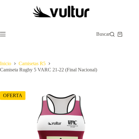
Saltar
al
contenido
Buscar
Carro
de
compra
Inicio
Camisetas R5
Camiseta Rugby 5 VARC 21-22 (Final Nacional)
OFERTA