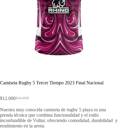
Camiseta Rugby 5 Tercer Tiempo 2023 Final Nacional
$
12.000
$
16.000
El
El
precio
precio
Nuestra muy conocida camiseta de rugby 5 playa es una
original
actual
prenda técnica que combina funcionalidad y el estilo
era:
es:
inconfundible de Vultur, ofreciendo comodidad, durabilidad y
$16.000.
$12.000.
rendimiento en la arena.