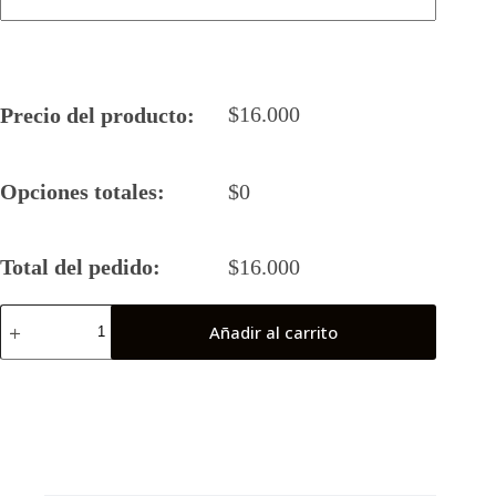
$
16.000
Precio del producto:
Opciones totales:
$
0
Total del pedido:
$
16.000
Camiseta
Añadir al carrito
Rugby
5
Tercer
Tiempo
2023
Final
Nacional
cantidad