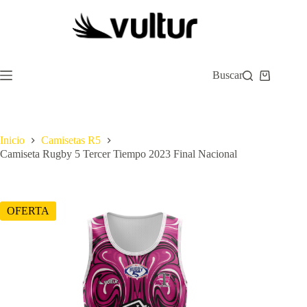
Saltar
al
contenido
Buscar
Carro
de
compra
Inicio
Camisetas R5
Camiseta Rugby 5 Tercer Tiempo 2023 Final Nacional
OFERTA