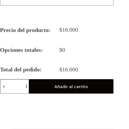
$
16.000
Precio del producto:
Opciones totales:
$
0
Total del pedido:
$
16.000
Camiseta
Añadir al carrito
Rugby
5
Sol
de
América
21-
22
cantidad