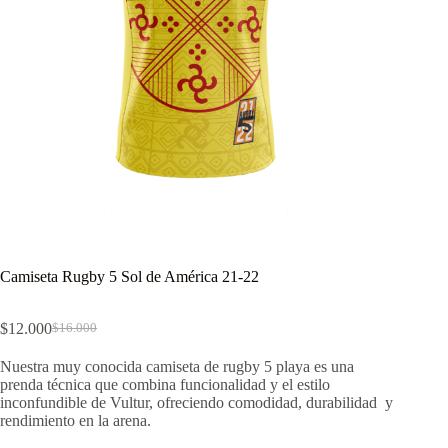
Camiseta Rugby 5 Sol de América 21-22
$
12.000
$
16.000
El
El
precio
precio
Nuestra muy conocida camiseta de rugby 5 playa es una
original
actual
prenda técnica que combina funcionalidad y el estilo
era:
es:
inconfundible de Vultur, ofreciendo comodidad, durabilidad y
$16.000.
$12.000.
rendimiento en la arena.