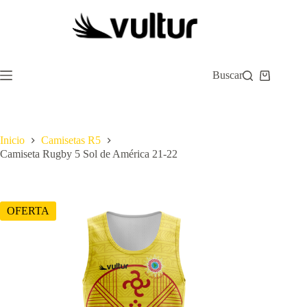
Saltar
al
contenido
Buscar
Carro
de
compra
Inicio
Camisetas R5
Camiseta Rugby 5 Sol de América 21-22
OFERTA