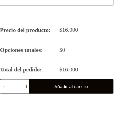
$
16.000
Precio del producto:
Opciones totales:
$
0
Total del pedido:
$
16.000
Camiseta
Añadir al carrito
Rugby
5
San
Bernardo
21-
22
cantidad