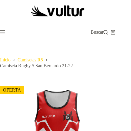
Saltar
al
contenido
Buscar
Carro
de
compra
Inicio
Camisetas R5
Camiseta Rugby 5 San Bernardo 21-22
OFERTA