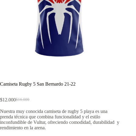
Camiseta Rugby 5 San Bernardo 21-22
$
12.000
$
16.000
El
El
precio
precio
Nuestra muy conocida camiseta de rugby 5 playa es una
original
actual
prenda técnica que combina funcionalidad y el estilo
era:
es:
inconfundible de Vultur, ofreciendo comodidad, durabilidad y
$16.000.
$12.000.
rendimiento en la arena.