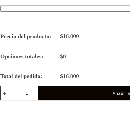
$
16.000
Precio del producto:
Opciones totales:
$
0
Total del pedido:
$
16.000
Camiseta
Añadir a
Rugby
5
San
Bernardo
2023
cantidad