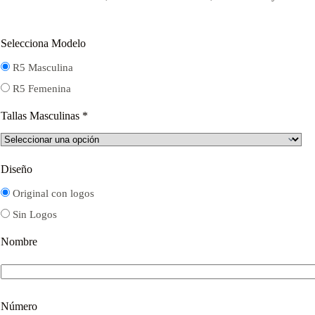
$16.000.
$12.000.
Selecciona Modelo
R5 Masculina
R5 Femenina
Tallas Masculinas
*
Diseño
Original con logos
Sin Logos
Nombre
Número