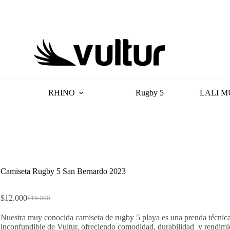
RHINO
Rugby 5
LALI M
Camiseta Rugby 5 San Bernardo 2023
$
12.000
$
16.000
El
El
precio
precio
Nuestra muy conocida camiseta de rugby 5 playa es una prenda técnica
original
actual
inconfundible de Vultur, ofreciendo comodidad, durabilidad y rendimi
era:
es: