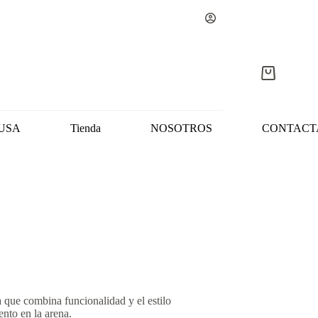
Carro
de
compra
USA
Tienda
NOSOTROS
CONTACT
 que combina funcionalidad y el estilo
ento en la arena.