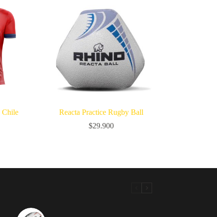
 Chile
Reacta Practice Rugby Ball
$
29.900