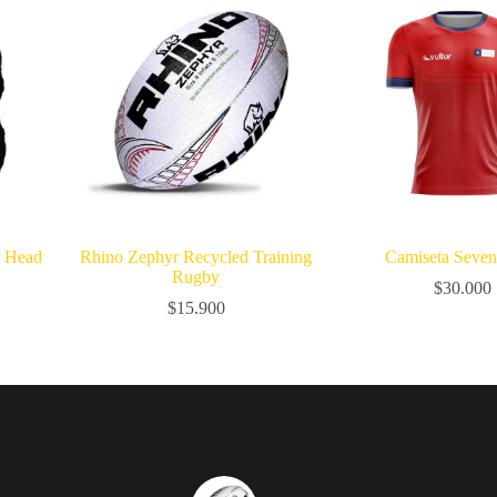
p Head
Rhino Zephyr Recycled Training
Camiseta Seven
Rugby
$
30.000
$
15.900