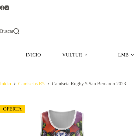
Saltar
al
contenido
Buscar
INICIO
VULTUR
LMB
Inicio
Camisetas R5
Camiseta Rugby 5 San Bernardo 2023
OFERTA