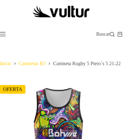
Saltar
al
contenido
Buscar
Carro
de
compra
Inicio
Camisetas R5
Camiseta Rugby 5 Piero´s 5 21-22
OFERTA