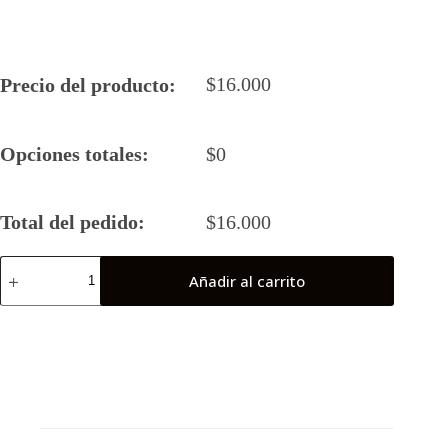
$
16.000
Precio del producto:
Opciones totales:
$
0
Total del pedido:
$
16.000
Camiseta
Añadir al carrito
Rugby
5
Piero
´s
5
21-
22
cantidad