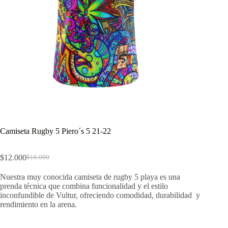
Camiseta Rugby 5 Piero´s 5 21-22
$
12.000
$
16.000
El
El
precio
precio
Nuestra muy conocida camiseta de rugby 5 playa es una
original
actual
prenda técnica que combina funcionalidad y el estilo
era:
es:
inconfundible de Vultur, ofreciendo comodidad, durabilidad y
$16.000.
$12.000.
rendimiento en la arena.