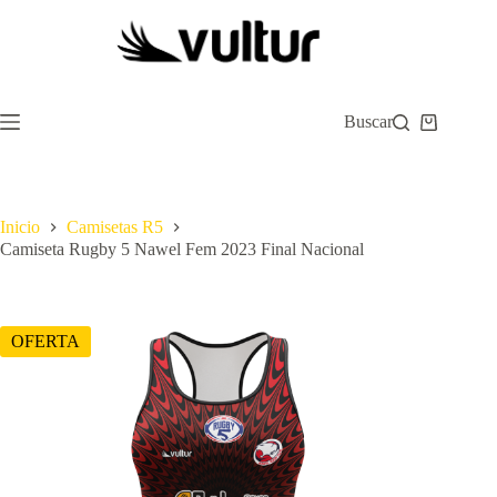
Saltar
al
contenido
Buscar
Carro
de
compra
Inicio
Camisetas R5
Camiseta Rugby 5 Nawel Fem 2023 Final Nacional
OFERTA