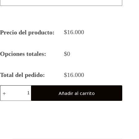
$
16.000
Precio del producto:
Opciones totales:
$
0
Total del pedido:
$
16.000
Camiseta
Añadir al carrito
Rugby
5
Nawel
Fem
2023
Final
Nacional
cantidad