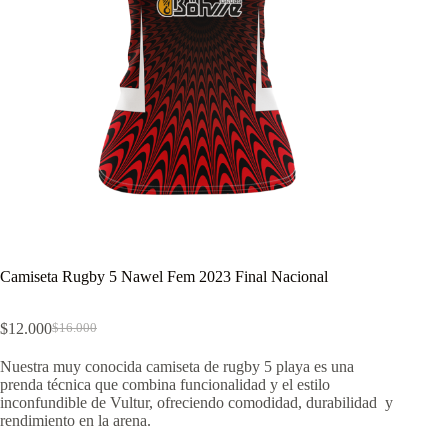
Camiseta Rugby 5 Nawel Fem 2023 Final Nacional
$
12.000
$
16.000
El
El
precio
precio
Nuestra muy conocida camiseta de rugby 5 playa es una
original
actual
prenda técnica que combina funcionalidad y el estilo
era:
es:
inconfundible de Vultur, ofreciendo comodidad, durabilidad y
$16.000.
$12.000.
rendimiento en la arena.