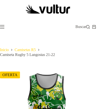
Saltar
al
contenido
Buscar
Carro
de
compra
Inicio
Camisetas R5
Camiseta Rugby 5 Langostas 21-22
OFERTA