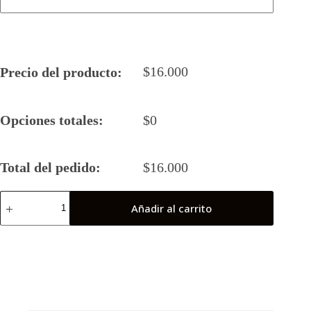
$
16.000
Precio del producto:
Opciones totales:
$
0
Total del pedido:
$
16.000
Camiseta
Añadir al carrito
Rugby
5
Langostas
21-
22
cantidad