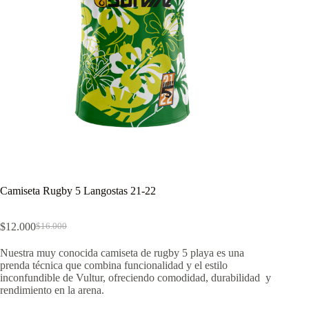
Camiseta Rugby 5 Langostas 21-22
$
12.000
$
16.000
El
El
precio
precio
Nuestra muy conocida camiseta de rugby 5 playa es una
original
actual
prenda técnica que combina funcionalidad y el estilo
era:
es:
inconfundible de Vultur, ofreciendo comodidad, durabilidad y
$16.000.
$12.000.
rendimiento en la arena.