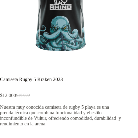
Camiseta Rugby 5 Kraken 2023
$
12.000
$
16.000
El
El
precio
precio
Nuestra muy conocida camiseta de rugby 5 playa es una
original
actual
prenda técnica que combina funcionalidad y el estilo
era:
es:
inconfundible de Vultur, ofreciendo comodidad, durabilidad y
$16.000.
$12.000.
rendimiento en la arena.