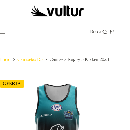
Saltar
al
contenido
Buscar
Carro
de
compra
Inicio
Camisetas R5
Camiseta Rugby 5 Kraken 2023
OFERTA