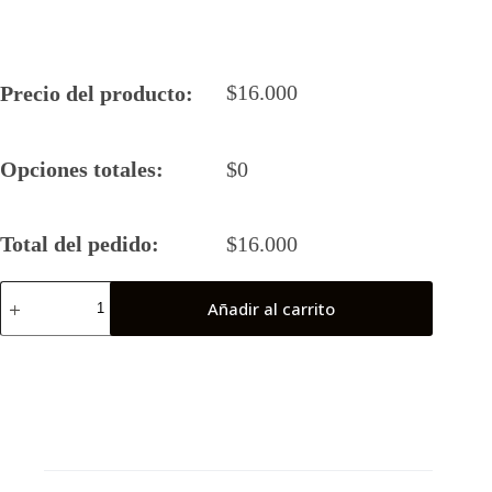
$
16.000
Precio del producto:
Opciones totales:
$
0
Total del pedido:
$
16.000
Camiseta
Añadir al carrito
Rugby
5
Kraken
2023
cantidad