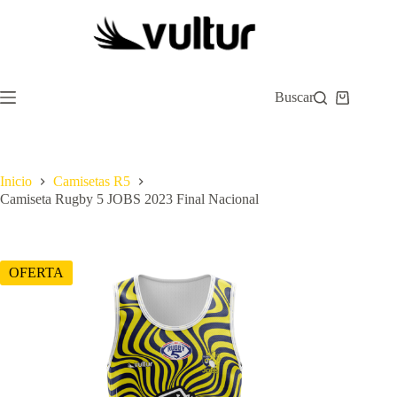
Saltar
al
contenido
Buscar
Carro
de
compra
Inicio
Camisetas R5
Camiseta Rugby 5 JOBS 2023 Final Nacional
OFERTA