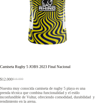
Camiseta Rugby 5 JOBS 2023 Final Nacional
$
12.000
$
16.000
El
El
precio
precio
Nuestra muy conocida camiseta de rugby 5 playa es una
original
actual
prenda técnica que combina funcionalidad y el estilo
era:
es:
inconfundible de Vultur, ofreciendo comodidad, durabilidad y
$16.000.
$12.000.
rendimiento en la arena.