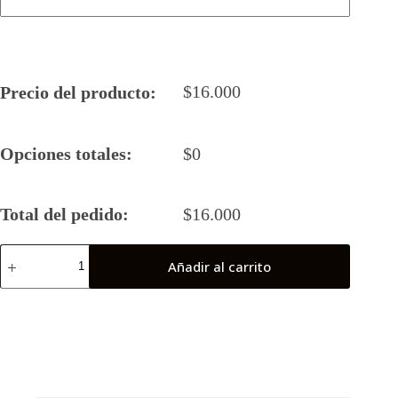
$
16.000
Precio del producto:
Opciones totales:
$
0
Total del pedido:
$
16.000
Camiseta
Añadir al carrito
Rugby
5
JOBS
2023
Final
Nacional
cantidad