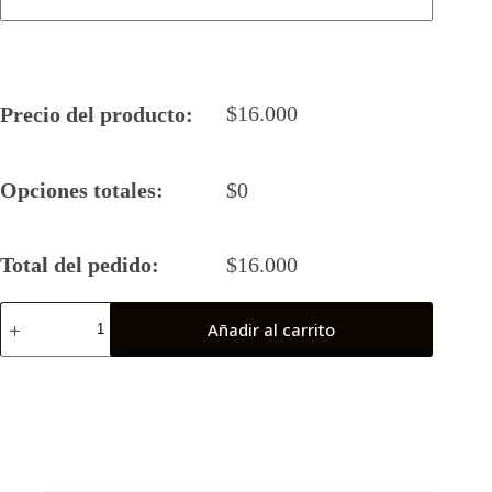
$
16.000
Precio del producto:
Opciones totales:
$
0
Total del pedido:
$
16.000
Camiseta
Añadir al carrito
Rugby
5
Canis
Latrans
2023
Final
Nacional
cantidad