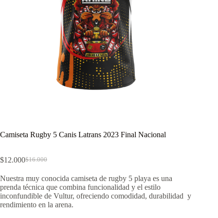
Camiseta Rugby 5 Canis Latrans 2023 Final Nacional
$
12.000
$
16.000
El
El
precio
precio
Nuestra muy conocida camiseta de rugby 5 playa es una
original
actual
prenda técnica que combina funcionalidad y el estilo
era:
es:
inconfundible de Vultur, ofreciendo comodidad, durabilidad y
$16.000.
$12.000.
rendimiento en la arena.