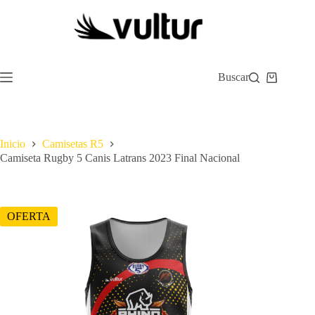
Saltar
al
contenido
Buscar
Carro
de
compra
Inicio
Camisetas R5
Camiseta Rugby 5 Canis Latrans 2023 Final Nacional
OFERTA