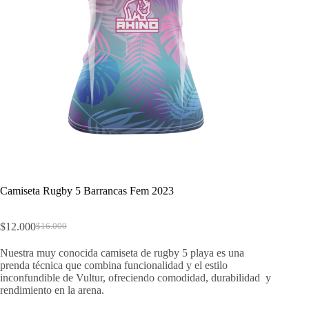
Camiseta Rugby 5 Barrancas Fem 2023
$
12.000
$
16.000
El
El
precio
precio
Nuestra muy conocida camiseta de rugby 5 playa es una
original
actual
prenda técnica que combina funcionalidad y el estilo
era:
es:
inconfundible de Vultur, ofreciendo comodidad, durabilidad y
$16.000.
$12.000.
rendimiento en la arena.