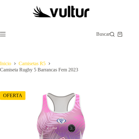
Saltar
al
contenido
Buscar
Carro
de
compra
Inicio
Camisetas R5
Camiseta Rugby 5 Barrancas Fem 2023
OFERTA