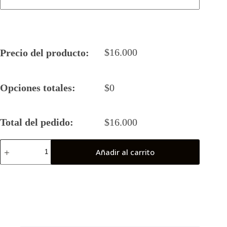
$
16.000
Precio del producto:
Opciones totales:
$
0
Total del pedido:
$
16.000
Camiseta
Añadir al carrito
Rugby
5
Barrancas
Fem
2023
cantidad