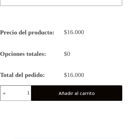
$
16.000
Precio del producto:
Opciones totales:
$
0
Total del pedido:
$
16.000
Camiseta
Añadir al carrito
Rugby
5
Barrancas
Fem
2023
Final
Nacional
cantidad