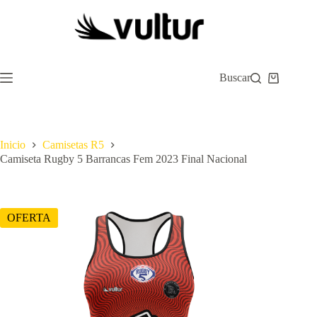
Saltar
al
contenido
Buscar
Carro
de
compra
Inicio
Camisetas R5
Camiseta Rugby 5 Barrancas Fem 2023 Final Nacional
OFERTA