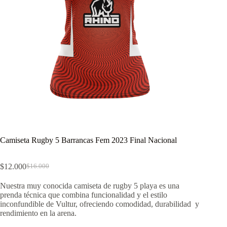
Camiseta Rugby 5 Barrancas Fem 2023 Final Nacional
$
12.000
$
16.000
El
El
precio
precio
Nuestra muy conocida camiseta de rugby 5 playa es una
original
actual
prenda técnica que combina funcionalidad y el estilo
era:
es:
inconfundible de Vultur, ofreciendo comodidad, durabilidad y
$16.000.
$12.000.
rendimiento en la arena.