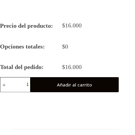
$
16.000
Precio del producto:
Opciones totales:
$
0
Total del pedido:
$
16.000
Camiseta
Añadir al carrito
Rugby
5
Aitomanu
2023
cantidad