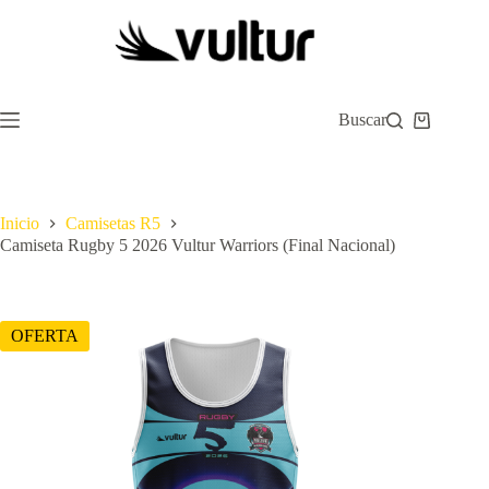
Saltar
al
contenido
Buscar
Carro
de
compra
Inicio
Camisetas R5
Camiseta Rugby 5 2026 Vultur Warriors (Final Nacional)
OFERTA