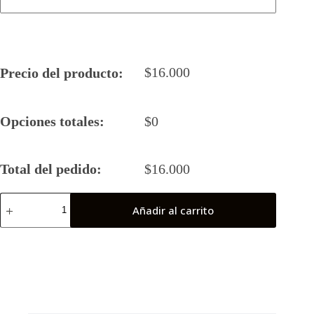
$
16.000
Precio del producto:
Opciones totales:
$
0
Total del pedido:
$
16.000
Camiseta
Añadir al carrito
Rugby
5
2026
Vultur
Warriors
(Final
Nacional)
cantidad