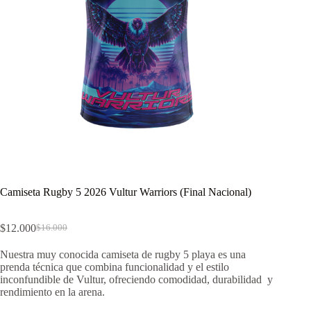
Camiseta Rugby 5 2026 Vultur Warriors (Final Nacional)
$
12.000
$
16.000
El
El
precio
precio
Nuestra muy conocida camiseta de rugby 5 playa es una
original
actual
prenda técnica que combina funcionalidad y el estilo
era:
es:
inconfundible de Vultur, ofreciendo comodidad, durabilidad y
$16.000.
$12.000.
rendimiento en la arena.