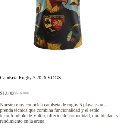
Camiseta Rugby 5 2026 VOGS
$
12.000
$
16.000
El
El
precio
precio
Nuestra muy conocida camiseta de rugby 5 playa es una
original
actual
prenda técnica que combina funcionalidad y el estilo
era:
es:
inconfundible de Vultur, ofreciendo comodidad, durabilidad y
$16.000.
$12.000.
rendimiento en la arena.