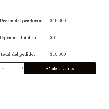
$
16.000
Precio del producto:
Opciones totales:
$
0
Total del pedido:
$
16.000
Camiseta
Añadir al carrito
Rugby
5
2026
VOGS
cantidad