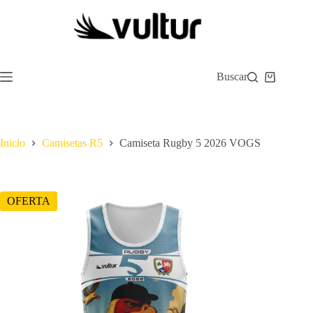
Saltar
al
contenido
Buscar
Carro
de
compra
Inicio
Camisetas R5
Camiseta Rugby 5 2026 VOGS
OFERTA