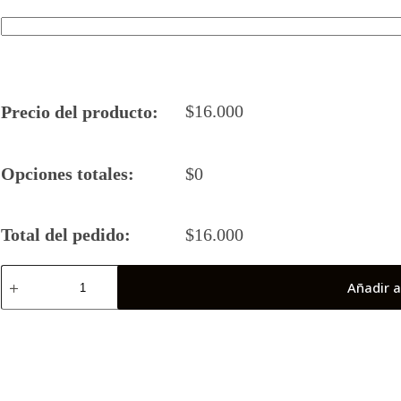
$
16.000
Precio del producto:
Opciones totales:
$
0
Total del pedido:
$
16.000
Camiseta
Añadir a
Rugby
5
2026
VARC
(Puchuncavi)
cantidad