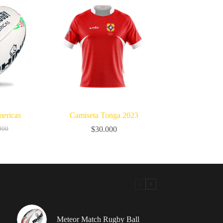
ericas
Camiseta Tonga 2023
$
30.000
900
o
o
nal
l
900.
000.
Meteor Match Rugby Ball