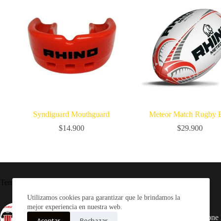
Syndiguard Mouthguard
Meteor Match Rugby B
$
14.900
$
29.900
Tendencia ahora
Utilizamos cookies para garantizar que le brindamos la
mejor experiencia en nuestra web.
Camiseta Rugby Selknam
«Tanu» + Rhino Selknam o
Cyclone 
Aceptar
Rechazar