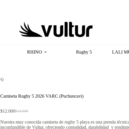
RHINO
Rugby 5
LALI M
i)
Camiseta Rugby 5 2026 VARC (Puchuncavi)
$
12.000
$
16.000
El
El
precio
precio
Nuestra muy conocida camiseta de rugby 5 playa es una prenda técnica
original
actual
inconfundible de Vultur, ofreciendo comodidad, durabilidad y rendimi
era:
es: