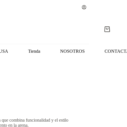
Carro
de
compra
USA
Tienda
NOSOTROS
CONTACT
 que combina funcionalidad y el estilo
ento en la arena.