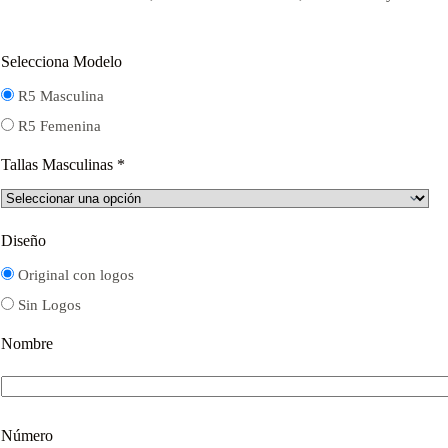
$16.000.
$12.000.
Selecciona Modelo
R5 Masculina
R5 Femenina
Tallas Masculinas
*
Diseño
Original con logos
Sin Logos
Nombre
Número