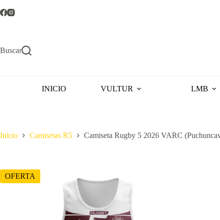
Saltar
al
contenido
Buscar
INICIO
VULTUR
LMB
Inicio
Camisetas R5
Camiseta Rugby 5 2026 VARC (Puchuncav
OFERTA