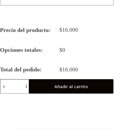
$
16.000
Precio del producto:
Opciones totales:
$
0
Total del pedido:
$
16.000
Camiseta
Añadir al carrito
Rugby
5
2026
Oñate
(Coronel)
cantidad