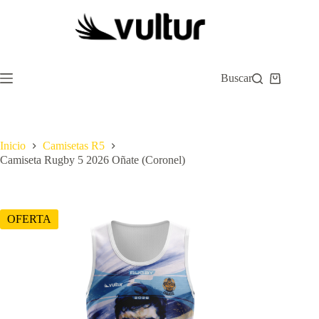
Saltar
al
contenido
Buscar
Carro
de
compra
Inicio
Camisetas R5
Camiseta Rugby 5 2026 Oñate (Coronel)
OFERTA