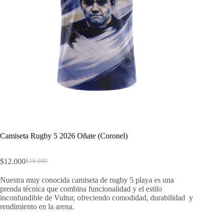
Camiseta Rugby 5 2026 Oñate (Coronel)
$
12.000
$
16.000
El
El
precio
precio
Nuestra muy conocida camiseta de rugby 5 playa es una
original
actual
prenda técnica que combina funcionalidad y el estilo
era:
es:
inconfundible de Vultur, ofreciendo comodidad, durabilidad y
$16.000.
$12.000.
rendimiento en la arena.