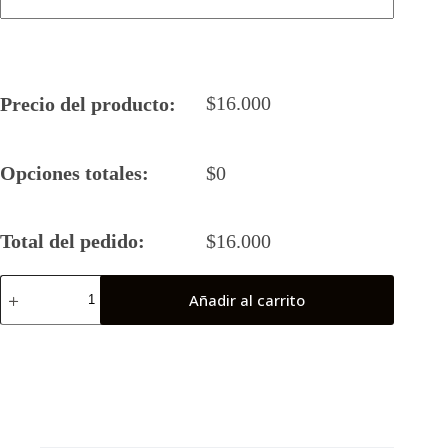
$
16.000
Precio del producto:
Opciones totales:
$
0
Total del pedido:
$
16.000
Camiseta
Añadir al carrito
Rugby
5
2026
Linces
(Puchuncavi)
cantidad