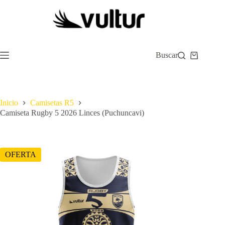
Saltar
al
contenido
Buscar
Carro
de
compra
Inicio
Camisetas R5
Camiseta Rugby 5 2026 Linces (Puchuncavi)
OFERTA