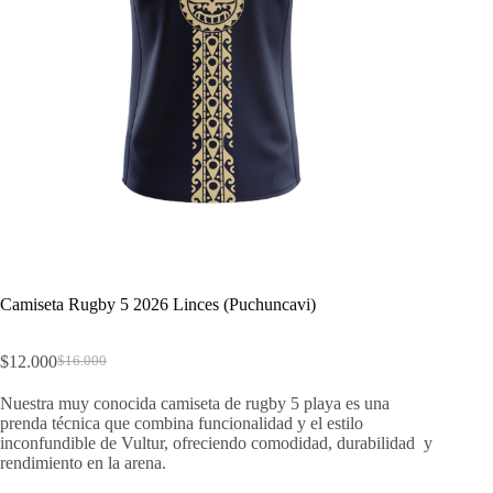
Camiseta Rugby 5 2026 Linces (Puchuncavi)
$
12.000
$
16.000
El
El
precio
precio
Nuestra muy conocida camiseta de rugby 5 playa es una
original
actual
prenda técnica que combina funcionalidad y el estilo
era:
es:
inconfundible de Vultur, ofreciendo comodidad, durabilidad y
$16.000.
$12.000.
rendimiento en la arena.