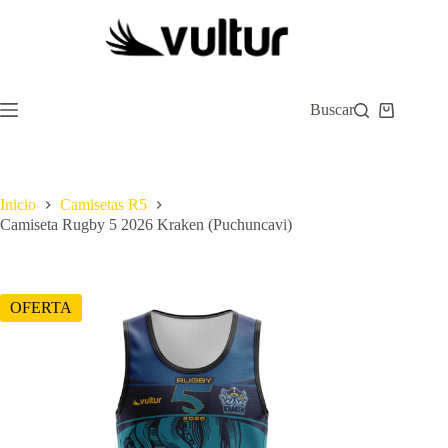
Saltar
al
contenido
Buscar
Carro
de
compra
Inicio
Camisetas R5
Camiseta Rugby 5 2026 Kraken (Puchuncavi)
OFERTA