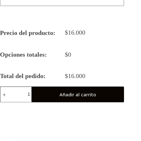
$
16.000
Precio del producto:
Opciones totales:
$
0
Total del pedido:
$
16.000
Camiseta
Añadir al carrito
Rugby
5
2026
Kraken
(Puchuncavi)
cantidad