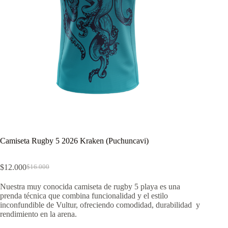
Camiseta Rugby 5 2026 Kraken (Puchuncavi)
$
12.000
$
16.000
El
El
precio
precio
Nuestra muy conocida camiseta de rugby 5 playa es una
original
actual
prenda técnica que combina funcionalidad y el estilo
era:
es:
inconfundible de Vultur, ofreciendo comodidad, durabilidad y
$16.000.
$12.000.
rendimiento en la arena.