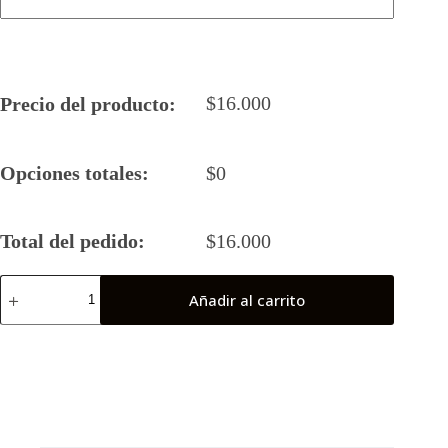
$
16.000
Precio del producto:
Opciones totales:
$
0
Total del pedido:
$
16.000
Camiseta
Añadir al carrito
Rugby
5
2026
J9
(Final
Nacional)
cantidad