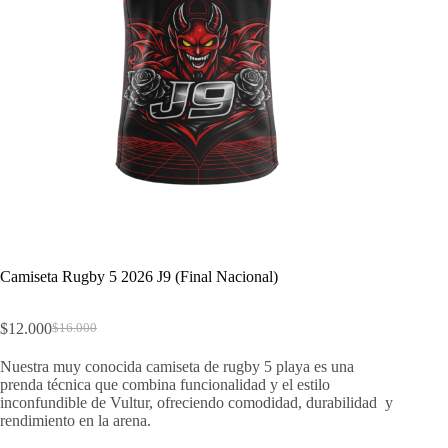
Camiseta Rugby 5 2026 J9 (Final Nacional)
$
12.000
$
16.000
El
El
precio
precio
Nuestra muy conocida camiseta de rugby 5 playa es una
original
actual
prenda técnica que combina funcionalidad y el estilo
era:
es:
inconfundible de Vultur, ofreciendo comodidad, durabilidad y
$16.000.
$12.000.
rendimiento en la arena.