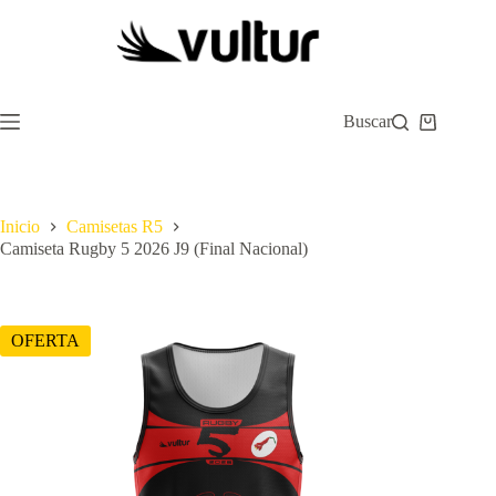
Saltar
al
contenido
Buscar
Carro
de
compra
Inicio
Camisetas R5
Camiseta Rugby 5 2026 J9 (Final Nacional)
OFERTA