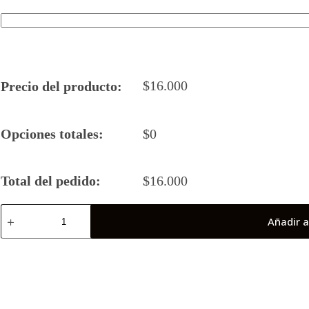
$
16.000
Precio del producto:
Opciones totales:
$
0
Total del pedido:
$
16.000
Camiseta
Añadir a
Rugby
5
2026
Dromedarios
(Antofagasta)
cantidad