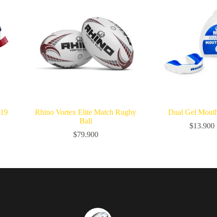
019
Rhino Vortex Elite Match Rugby
Dual Gel Mout
Ball
$
13.900
$
79.900