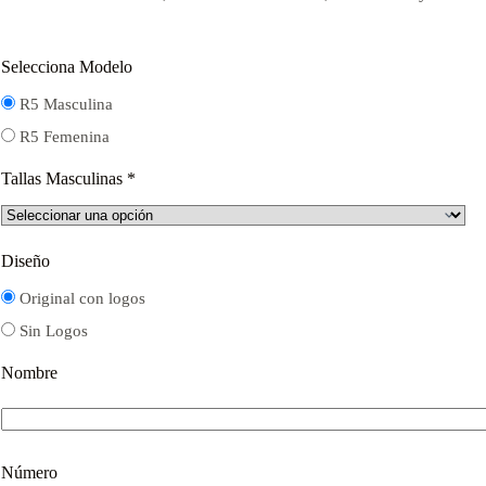
$16.000.
$12.000.
Selecciona Modelo
R5 Masculina
R5 Femenina
Tallas Masculinas
*
Diseño
Original con logos
Sin Logos
Nombre
Número