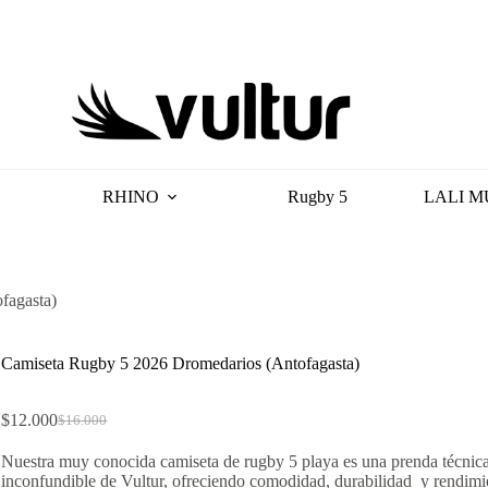
RHINO
Rugby 5
LALI M
fagasta)
Camiseta Rugby 5 2026 Dromedarios (Antofagasta)
$
12.000
$
16.000
El
El
precio
precio
Nuestra muy conocida camiseta de rugby 5 playa es una prenda técnica
original
actual
inconfundible de Vultur, ofreciendo comodidad, durabilidad y rendimi
era:
es: