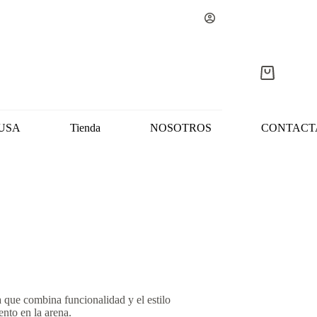
Carro
de
compra
USA
Tienda
NOSOTROS
CONTACT
 que combina funcionalidad y el estilo
ento en la arena.