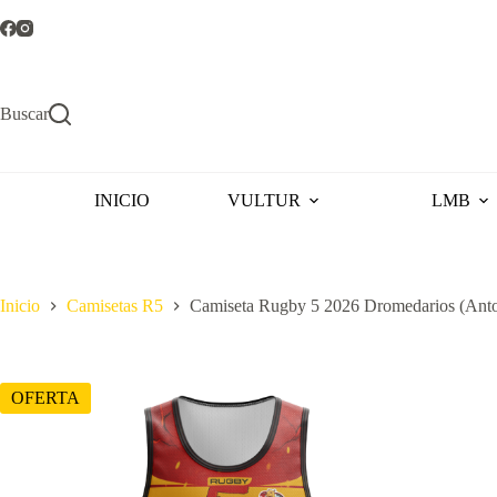
Saltar
al
contenido
Buscar
INICIO
VULTUR
LMB
Inicio
Camisetas R5
Camiseta Rugby 5 2026 Dromedarios (Anto
OFERTA