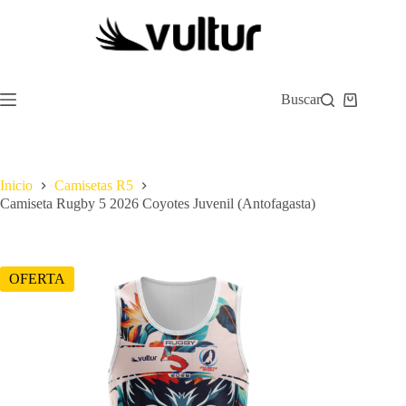
Saltar
al
contenido
Buscar
Carro
de
compra
Inicio
Camisetas R5
Camiseta Rugby 5 2026 Coyotes Juvenil (Antofagasta)
OFERTA