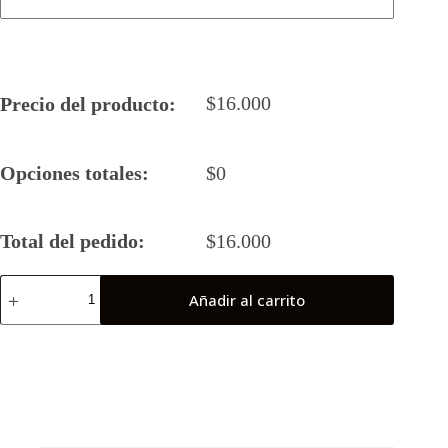
$
16.000
Precio del producto:
Opciones totales:
$
0
Total del pedido:
$
16.000
Camiseta
Añadir al carrito
Rugby
5
2026
Coyotes
Juvenil
(Antofagasta)
cantidad