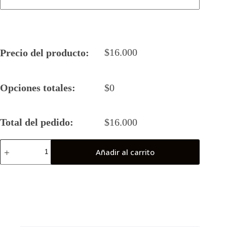
$
16.000
Precio del producto:
Opciones totales:
$
0
Total del pedido:
$
16.000
Camiseta
Añadir al carrito
Rugby
5
2026
ARUA
(Antofagasta)
cantidad