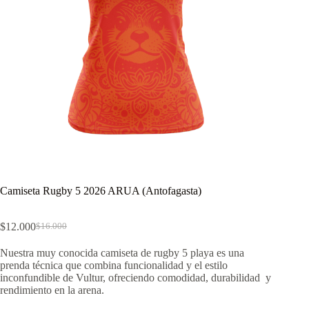
Camiseta Rugby 5 2026 ARUA (Antofagasta)
$
12.000
$
16.000
El
El
precio
precio
Nuestra muy conocida camiseta de rugby 5 playa es una
original
actual
prenda técnica que combina funcionalidad y el estilo
era:
es:
inconfundible de Vultur, ofreciendo comodidad, durabilidad y
$16.000.
$12.000.
rendimiento en la arena.