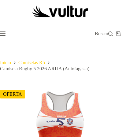
Saltar
al
contenido
Buscar
Carro
de
compra
Inicio
Camisetas R5
Camiseta Rugby 5 2026 ARUA (Antofagasta)
OFERTA