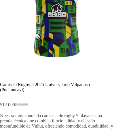
Camiseta Rugby 5 2025 Universatario Valparaíso
(Puchuncavi)
$
12.000
$
16.000
El
El
precio
precio
Nuestra muy conocida camiseta de rugby 5 playa es una
original
actual
prenda técnica que combina funcionalidad y el estilo
era:
es:
inconfundible de Vultur, ofreciendo comodidad, durabilidad y
$16.000.
$12.000.