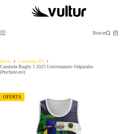
Saltar
al
contenido
Buscar
Carro
de
compra
Inicio
Camisetas R5
Camiseta Rugby 5 2025 Universatario Valparaíso
(Puchuncavi)
OFERTA