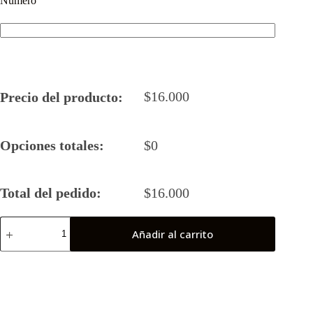
Número
$
16.000
Precio del producto:
Opciones totales:
$
0
Total del pedido:
$
16.000
Camiseta
Añadir al carrito
Rugby
5
2025
Universatario
Valparaíso
(Puchuncavi)
cantidad