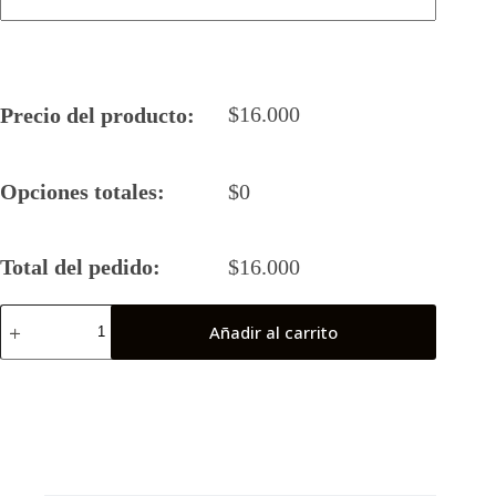
$
16.000
Precio del producto:
Opciones totales:
$
0
Total del pedido:
$
16.000
Camiseta
Añadir al carrito
Rugby
5
2025
Terkios
(Coronel)
cantidad