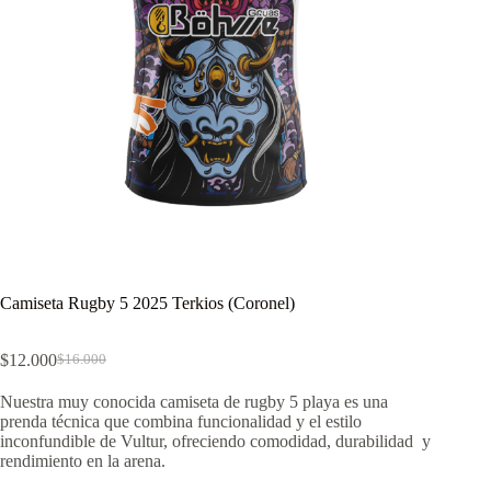
Camiseta Rugby 5 2025 Terkios (Coronel)
$
12.000
$
16.000
El
El
precio
precio
Nuestra muy conocida camiseta de rugby 5 playa es una
original
actual
prenda técnica que combina funcionalidad y el estilo
era:
es:
inconfundible de Vultur, ofreciendo comodidad, durabilidad y
$16.000.
$12.000.
rendimiento en la arena.