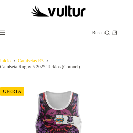
Saltar
al
contenido
Buscar
Carro
de
compra
Inicio
Camisetas R5
Camiseta Rugby 5 2025 Terkios (Coronel)
OFERTA