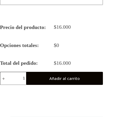
$
16.000
Precio del producto:
Opciones totales:
$
0
Total del pedido:
$
16.000
Camiseta
Añadir al carrito
Rugby
5
2025
Tercer
Tiempo
(Final
Nacional)
cantidad