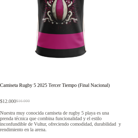
Camiseta Rugby 5 2025 Tercer Tiempo (Final Nacional)
$
12.000
$
16.000
El
El
precio
precio
Nuestra muy conocida camiseta de rugby 5 playa es una
original
actual
prenda técnica que combina funcionalidad y el estilo
era:
es:
inconfundible de Vultur, ofreciendo comodidad, durabilidad y
$16.000.
$12.000.
rendimiento en la arena.