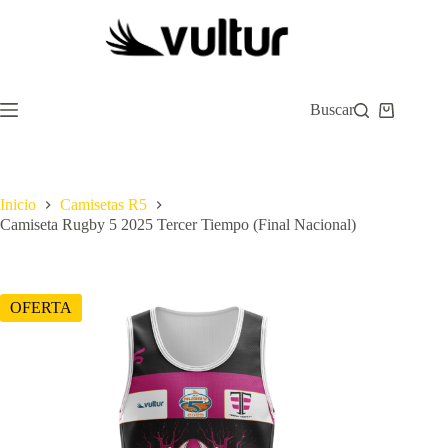
Saltar
al
contenido
Buscar
Carro
de
compra
Inicio
Camisetas R5
Camiseta Rugby 5 2025 Tercer Tiempo (Final Nacional)
OFERTA