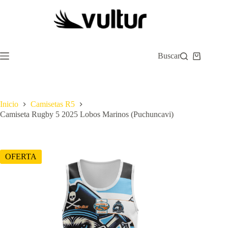
Saltar
al
contenido
Buscar
Carro
de
compra
Inicio
Camisetas R5
Camiseta Rugby 5 2025 Lobos Marinos (Puchuncavi)
OFERTA