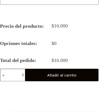
$
16.000
Precio del producto:
Opciones totales:
$
0
Total del pedido:
$
16.000
Camiseta
Añadir al carrito
Rugby
5
2025
Lobos
Marinos
(Puchuncavi)
cantidad