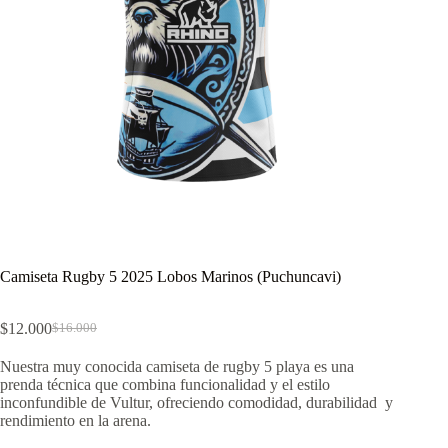
Camiseta Rugby 5 2025 Lobos Marinos (Puchuncavi)
$
12.000
$
16.000
El
El
precio
precio
Nuestra muy conocida camiseta de rugby 5 playa es una
original
actual
prenda técnica que combina funcionalidad y el estilo
era:
es:
inconfundible de Vultur, ofreciendo comodidad, durabilidad y
$16.000.
$12.000.
rendimiento en la arena.