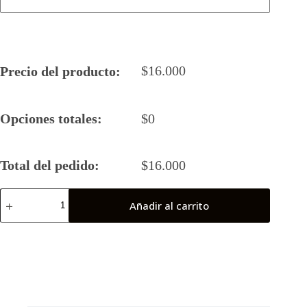
$
16.000
Precio del producto:
Opciones totales:
$
0
Total del pedido:
$
16.000
Camiseta
Añadir al carrito
Rugby
5
2025
Kuromis
(Final
Nacional)
cantidad