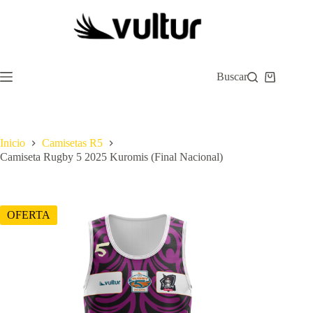
Saltar
al
contenido
Buscar
Carro
de
compra
Inicio
Camisetas R5
Camiseta Rugby 5 2025 Kuromis (Final Nacional)
OFERTA