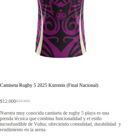
Camiseta Rugby 5 2025 Kuromis (Final Nacional)
$
12.000
$
16.000
El
El
precio
precio
Nuestra muy conocida camiseta de rugby 5 playa es una
original
actual
prenda técnica que combina funcionalidad y el estilo
era:
es:
inconfundible de Vultur, ofreciendo comodidad, durabilidad y
$16.000.
$12.000.
rendimiento en la arena.