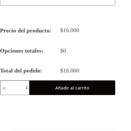
$
16.000
Precio del producto:
Opciones totales:
$
0
Total del pedido:
$
16.000
Camiseta
Añadir al carrito
Rugby
5
2025
Jano
RC
(Final
Nacional)
cantidad