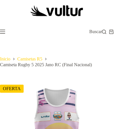
Saltar
al
contenido
Buscar
Carro
de
compra
Inicio
Camisetas R5
Camiseta Rugby 5 2025 Jano RC (Final Nacional)
OFERTA