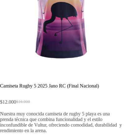
Camiseta Rugby 5 2025 Jano RC (Final Nacional)
$
12.000
$
16.000
El
El
precio
precio
Nuestra muy conocida camiseta de rugby 5 playa es una
original
actual
prenda técnica que combina funcionalidad y el estilo
era:
es:
inconfundible de Vultur, ofreciendo comodidad, durabilidad y
$16.000.
$12.000.
rendimiento en la arena.