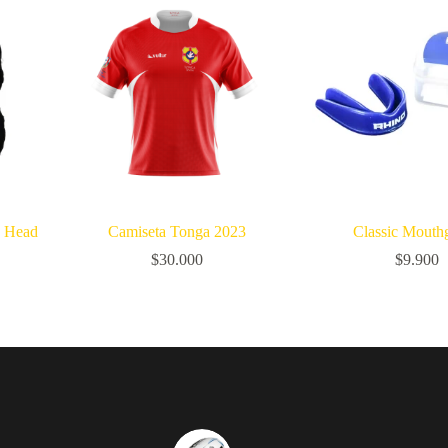
p Head
Camiseta Tonga 2023
Classic Mouth
$
30.000
$
9.900