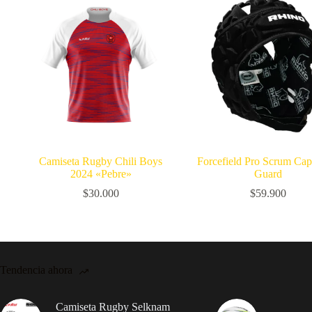
Camiseta Rugby Chili Boys
Forcefield Pro Scrum Ca
2024 «Pebre»
Guard
$
30.000
$
59.900
Tendencia ahora
Camiseta Rugby Selknam