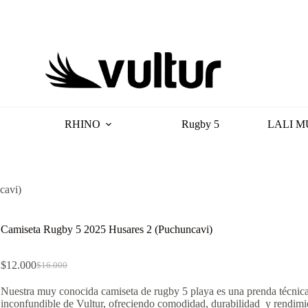
RHINO
Rugby 5
LALI M
cavi)
Camiseta Rugby 5 2025 Husares 2 (Puchuncavi)
$
12.000
$
16.000
El
El
precio
precio
Nuestra muy conocida camiseta de rugby 5 playa es una prenda técnica
original
actual
inconfundible de Vultur, ofreciendo comodidad, durabilidad y rendimi
era:
es: