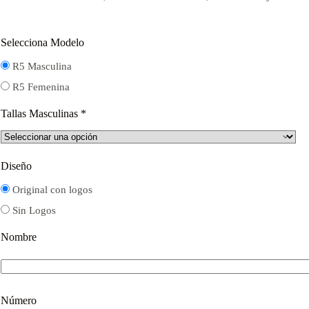
$16.000.
$12.000.
Selecciona Modelo
R5 Masculina
R5 Femenina
Tallas Masculinas
*
Diseño
Original con logos
Sin Logos
Nombre
Número