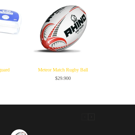
guard
Meteor Match Rugby Ball
$
29.900