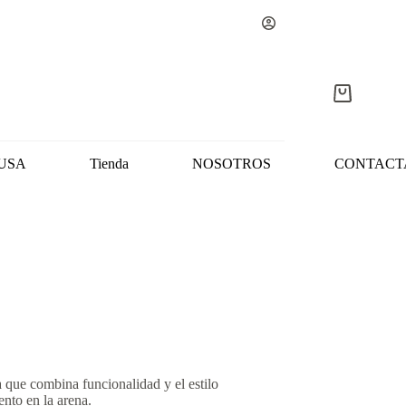
Carro
de
compra
USA
Tienda
NOSOTROS
CONTACT
 que combina funcionalidad y el estilo
ento en la arena.