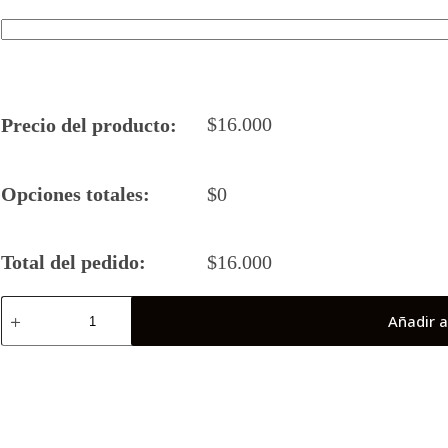
$
16.000
Precio del producto:
Opciones totales:
$
0
Total del pedido:
$
16.000
Camiseta
Añadir a
Rugby
5
2025
Husares
2
(Puchuncavi)
cantidad