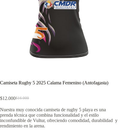
Camiseta Rugby 5 2025 Calama Femenino (Antofagasta)
$
12.000
$
16.000
El
El
precio
precio
Nuestra muy conocida camiseta de rugby 5 playa es una
original
actual
prenda técnica que combina funcionalidad y el estilo
era:
es:
inconfundible de Vultur, ofreciendo comodidad, durabilidad y
$16.000.
$12.000.
rendimiento en la arena.