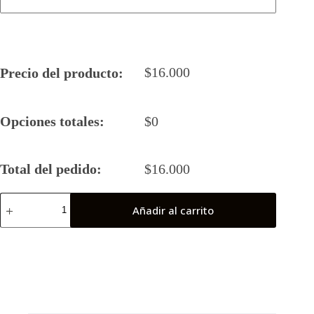
$
16.000
Precio del producto:
Opciones totales:
$
0
Total del pedido:
$
16.000
Camiseta
Añadir al carrito
Rugby
5
2025
Calama
Femenino
(Antofagasta)
cantidad