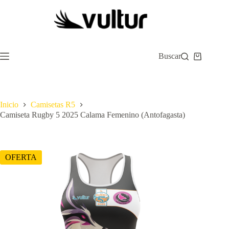
Saltar
al
contenido
Buscar
Carro
de
compra
Inicio
Camisetas R5
Camiseta Rugby 5 2025 Calama Femenino (Antofagasta)
OFERTA